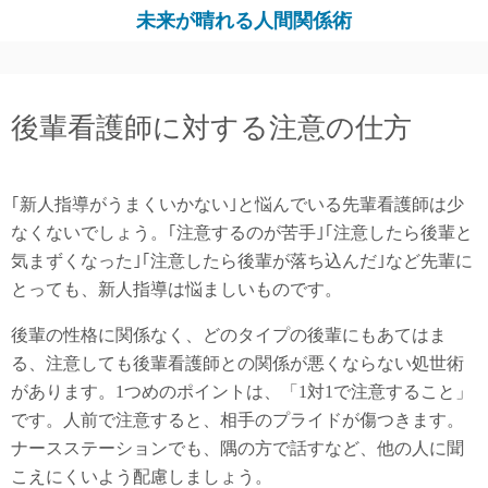
コ
未来が晴れる人間関係術
ン
テ
ン
後輩看護師に対する注意の仕方
ツ
へ
ス
｢新人指導がうまくいかない｣と悩んでいる先輩看護師は少
キ
なくないでしょう。｢注意するのが苦手｣｢注意したら後輩と
ッ
気まずくなった｣｢注意したら後輩が落ち込んだ｣など先輩に
プ
とっても、新人指導は悩ましいものです。
後輩の性格に関係なく、どのタイプの後輩にもあてはま
る、注意しても後輩看護師との関係が悪くならない処世術
があります。1つめのポイントは、「1対1で注意すること」
です。人前で注意すると、相手のプライドが傷つきます。
ナースステーションでも、隅の方で話すなど、他の人に聞
こえにくいよう配慮しましょう。