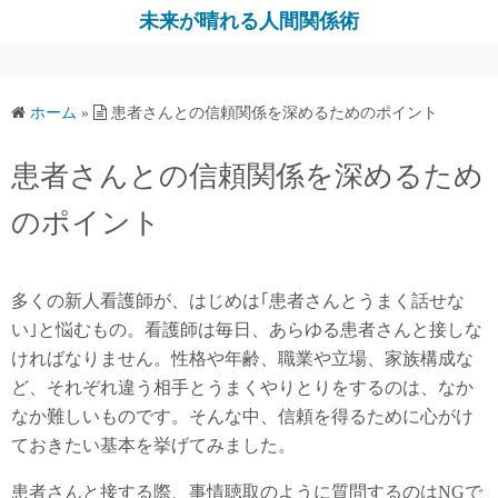
コ
未来が晴れる人間関係術
ン
テ
ン
ホーム
»
患者さんとの信頼関係を深めるためのポイント
ツ
へ
患者さんとの信頼関係を深めるため
ス
キ
のポイント
ッ
プ
多くの新人看護師が、はじめは｢患者さんとうまく話せな
い｣と悩むもの。看護師は毎日、あらゆる患者さんと接しな
ければなりません。性格や年齢、職業や立場、家族構成な
ど、それぞれ違う相手とうまくやりとりをするのは、なか
なか難しいものです。そんな中、信頼を得るために心がけ
ておきたい基本を挙げてみました。
患者さんと接する際、事情聴取のように質問するのはNGで