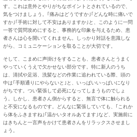
す。これは意外とやりがちなポイントとされているので、
気をつけましょう。｢痛みはどうですか｣｢どんな時に痛いで
すか｣｢手術に対して不安はありますか｣と、このように一問
一答で質問攻めにすると、事務的な印象を与えるため、患
者さんは心を開いてくれません。しっかり対話を意識しな
がら、コミュニケーションを取ることが大切です。
そして、こまめに声掛けをすることも、患者さんとうまく
やっていくうえで欠かせない部分です。特に新人のうち
は、清拭や足浴、洗髪などの作業に追われている際、頭の
中は｢手順通りにやらないと｣と、いっぱいいっぱいになり
がちです。つい緊張して必死になってしまうものでしょ
う。しかし、患者さん側からすると、無言で体に触られる
と不安になるものです。どんなに緊張していても、｢これか
ら体をふきますね｣｢温かいタオルあてます｣など、実施前に
はきちんと一言声をかけて患者さんをリラックスさせまし
ょう。